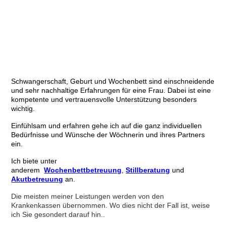
2020-01-13 14_28_37-Die Hebammerei - Hebamme Nicola
Klaus - Internet Explorer
Schwangerschaft, Geburt und Wochenbett sind einschneidende
und sehr nachhaltige Erfahrungen für eine Frau. Dabei ist eine
kompetente und vertrauensvolle Unterstützung besonders
wichtig.
Einfühlsam und erfahren gehe ich auf die ganz individuellen
Bedürfnisse und Wünsche der Wöchnerin und ihres Partners
ein.
Ich biete unter
anderem
Wochenbettbetreuung
,
Stillberatung
und
Akutbetreuung
an.
Die meisten meiner Leistungen werden von den
Krankenkassen übernommen. Wo dies nicht der Fall ist, weise
ich Sie gesondert darauf hin..